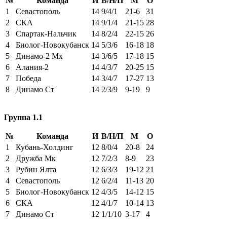
№
Команда
И
В/Н/П
М
О
1
Севастополь
14
9/4/1
21-6
31
2
СКА
14
9/1/4
21-15
28
3
Спартак-Нальчик
14
8/2/4
22-15
26
4
Биолог-Новокубанск
14
5/3/6
16-18
18
5
Динамо-2 Мх
14
3/6/5
17-18
15
6
Алания-2
14
4/3/7
20-25
15
7
Победа
14
3/4/7
17-27
13
8
Динамо Ст
14
2/3/9
9-19
9
Группа 1.1
№
Команда
И
В/Н/П
М
О
1
Кубань-Холдинг
12
8/0/4
20-8
24
2
Дружба Мк
12
7/2/3
8-9
23
3
Рубин Ялта
12
6/3/3
19-12
21
4
Севастополь
12
6/2/4
11-13
20
5
Биолог-Новокубанск
12
4/3/5
14-12
15
6
СКА
12
4/1/7
10-14
13
7
Динамо Ст
12
1/1/10
3-17
4