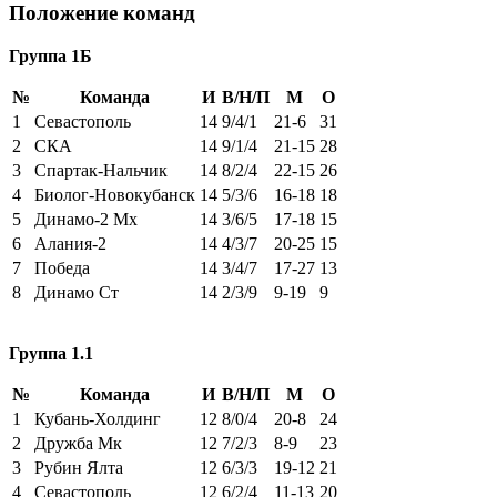
Положение команд
Группа 1Б
№
Команда
И
В/Н/П
М
О
1
Севастополь
14
9/4/1
21-6
31
2
СКА
14
9/1/4
21-15
28
3
Спартак-Нальчик
14
8/2/4
22-15
26
4
Биолог-Новокубанск
14
5/3/6
16-18
18
5
Динамо-2 Мх
14
3/6/5
17-18
15
6
Алания-2
14
4/3/7
20-25
15
7
Победа
14
3/4/7
17-27
13
8
Динамо Ст
14
2/3/9
9-19
9
Группа 1.1
№
Команда
И
В/Н/П
М
О
1
Кубань-Холдинг
12
8/0/4
20-8
24
2
Дружба Мк
12
7/2/3
8-9
23
3
Рубин Ялта
12
6/3/3
19-12
21
4
Севастополь
12
6/2/4
11-13
20