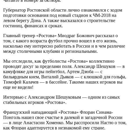
Читайте в номере за октябрь:
Губернатор Ростовской области лично ознакомился с ходом
подготовки основания под новый стадион к ЧМ-2018 на
левом берегу Дона. А также высказался о строительстве
гостиниц, финансах и сроках.
Главный тренер «Ростова» Миодраг Божович рассказал о
том, с какого возраста футбол прочно вошел в его жизнь,
насколько ему интересно работать в России и в чем различие
между столичными клубами и региональными.
Мы отследили, как футболисты «Ростова» коллективно
проводят досуг за пределами поля. Александр Шешуков — в
камуфляже для игры пейнтбол, Артем Дзюба — с
бильярдным кием, Виталий Дьяков — с клюшкой для гольфа,
Тимофей Калачев — в бассейне. Такими наших игроков вы
еще не видели!
Интервью с Александром Шешуковым — одним из самых
стабильных игроков «Ростова».
Французский нападающий «Ростова» Флоран Синама-
Понголь нашел свое счастье в далекой и загадочной России
— в лице Анастасии Хоменко. Мы расспросили Настю о том,
как Флоран адаптируется в незнакомой ему стране.