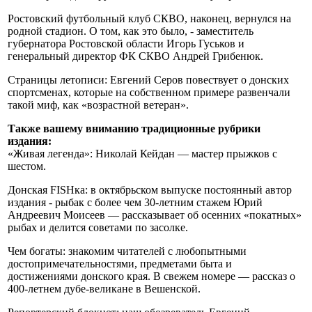
Ростовский футбольный клуб СКВО, наконец, вернулся на
родной стадион. О том, как это было, - заместитель
губернатора Ростовской области Игорь Гуськов и
генеральный директор ФК СКВО Андрей Грибенюк.
Страницы летописи: Евгений Серов повествует о донских
спортсменах, которые на собственном примере развенчали
такой миф, как «возрастной ветеран».
Также вашему вниманию традиционные рубрики
издания:
«Живая легенда»: Николай Кейдан — мастер прыжков с
шестом.
Донская FISHка: в октябрьском выпуске постоянный автор
издания - рыбак с более чем 30-летним стажем Юрий
Андреевич Моисеев — рассказывает об осенних «покатных»
рыбах и делится советами по засолке.
Чем богаты: знакомим читателей с любопытными
достопримечательностями, предметами быта и
достижениями донского края. В свежем номере — рассказ о
400-летнем дубе-великане в Вешенской.