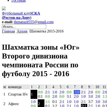
Гостевая
Футбольный клуб
СКА
(Ростов-на-Дону)
e-mail:
theparazit555@gmail.com
Главная
Архив
Шахматка 2015-2016
Шахматка зоны «Юг»
Второго дивизиона
чемпионата России по
футболу 2015 - 2016
м
команда
1
2
3
4
5
6
7
8
9
10
11
0:0
2:1
1:0
2:0
0:0
3:0
2:1
2:0
0:0
2:
1
Спартак Нч
1
0:1
0:0
2:0
0:0
3:1
2:0
1:0
3:0
2:0
1:
1:0
1:1
0:1
2:1
1:0
1:0
2:1
3:7
3:0
3:
2
Афипс
2
0:0
0:1
1:2
1:0
2:1
1:0
0:1
2:1
1:0
0: