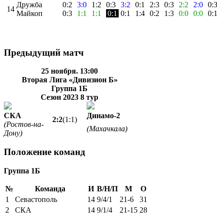
Дружба
0:2
3:0
1:2
0:3
3:2
0:1
2:3
0:3
2:2
2:0
0:
14
Майкоп
0:3
1:1
1:1
0:1
0:1
1:4
0:2
1:3
0:0
0:0
0:
Предыдущий матч
25 ноября. 13:00
Вторая Лига «Дивизион Б»
Группа 1Б
Сезон 2023
8 тур
СКА
Динамо-2
2:2
(1:1)
(Ростов-на-
(Махачкала)
Дону)
Положение команд
Группа 1Б
№
Команда
И
В/Н/П
М
О
1
Севастополь
14
9/4/1
21-6
31
2
СКА
14
9/1/4
21-15
28