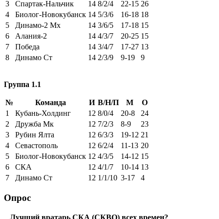
3
Спартак-Нальчик
14
8/2/4
22-15
26
4
Биолог-Новокубанск
14
5/3/6
16-18
18
5
Динамо-2 Мх
14
3/6/5
17-18
15
6
Алания-2
14
4/3/7
20-25
15
7
Победа
14
3/4/7
17-27
13
8
Динамо Ст
14
2/3/9
9-19
9
Группа 1.1
№
Команда
И
В/Н/П
М
О
1
Кубань-Холдинг
12
8/0/4
20-8
24
2
Дружба Мк
12
7/2/3
8-9
23
3
Рубин Ялта
12
6/3/3
19-12
21
4
Севастополь
12
6/2/4
11-13
20
5
Биолог-Новокубанск
12
4/3/5
14-12
15
6
СКА
12
4/1/7
10-14
13
7
Динамо Ст
12
1/1/10
3-17
4
Опрос
Лучший вратарь СКА (СКВО) всех времен?