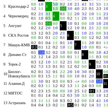
0:0
1:0
5:0
0:2
1:0
2:1
4:1
3:1
5:1
1:
3
Краснодар-2
3
1:2
1:1
1:3
0:0
3:0
4:0
2:3
0:1
2:3
1:
0:2
2:1
3:1
0:1
2:2
2:0
3:2
1:0
1:1
2:
4
Черноморец
4
0:1
1:0
0:5
0:0
0:2
1:1
2:0
1:1
1:0
3:
0:0
0:1
0:0
0:0
1:0
0:1
0:0
1:0
1:0
2:
5
Ангушт
5
0:2
1:2
2:0
1:0
1:2
1:0
0:1
2:1
2:2
0:
1:3
1:2
0:3
2:0
2:1
1:1
1:0
2:1
0:0
3:
6
СКА Ростов
6
0:0
0:1
0:1
2:2
0:1
0:1
0:0
1:2
0:2
3:
0:2
0:1
0:4
1:1
0:1
1:0
1:1
2:0
0:1
1:
7
Машук-КМВ
7
0:3
0:1
1:2
0:2
1:0
1:1
1:0
0:0
0:1
+:
0:1
1:0
3:2
0:2
1:0
0:0
0:1
0:0
1:0
4:
8
Динамо Ст
8
1:2
1:2
1:4
2:3
0:0
0:1
1:1
1:1
0:3
0:
0:3
1:2
1:0
1:1
1:2
2:1
0:0
1:1
0:2
3:
9
Терек-2
9
0:2
7:3
1:3
0:1
0:1
1:2
0:2
0:0
3:0
0:
Биолог-
0:2
0:1
3:2
0:1
2:2
2:0
1:0
3:0
0:3
0:
10
10
Новокубанск
0:0
0:3
1:5
1:1
0:1
0:0
1:0
0:1
2:0
0:
1:1
3:0
0:1
0:3
0:0
0:3
–:+
0:0
1:0
1:0
11
Алания-Д
11
0:2
0:3
1:1
1:2
0:2
1:3
1:1
2:4
0:3
0:0
0:2
2:3
1:5
0:0
0:0
1:0
2:5
1:2
0:1
1:3
2:
12
МИТОС
0:1
0:1
1:4
0:4
1:2
0:3
5:0
3:3
0:0
1:0
1:
1:3
1:1
1:1
1:0
0:3
0:2
1:2
0:0
1:3
4:1
1:
13
Астрахань
0:4
0:4
1:3
0:2
1:1
0:5
0:1
0:2
1:4
3:1
1: