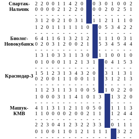
Спартак-
2
2
0
0
1
1
4
2
0
0
3
0
1
0
0
2
Нальчик
0
0
0
0
2
1
2
2
0
0
0
2
0
2
5
1
-
-
-
-
-
-
-
-
-
-
-
-
-
-
-
-
3
1
2
0
2
1
0
3
1
1
1
2
1
1
1
0
1
2
0
1
1
1
1
1
1
0
0
5
3
4
2
2
-
-
-
-
-
-
-
-
-
-
-
-
-
-
-
-
Биолог-
6
4
1
1
6
1
3
2
1
2
1
1
1
0
3
1
Новокубанск
0
2
0
3
1
2
0
0
2
1
5
3
4
5
4
4
-
-
-
-
-
-
-
-
-
-
-
-
-
-
-
-
1
3
1
0
3
3
1
1
3
0
1
1
0
0
1
0
0
1
0
0
0
1
1
2
1
3
1
0
4
1
5
3
-
-
-
-
-
-
-
-
-
-
-
-
-
-
-
-
1
5
1
2
3
1
3
4
3
2
0
3
1
1
3
1
Краснодар-3
0
2
0
0
1
1
1
0
0
1
1
3
1
2
1
3
-
-
-
-
-
-
-
-
-
-
-
-
-
-
-
-
1
1
2
3
1
1
3
1
0
0
5
1
0
2
2
0
1
0
0
0
3
1
1
4
1
0
1
3
1
3
2
0
-
-
-
-
-
-
-
-
-
-
-
-
-
-
-
-
Машук-
4
1
1
3
1
1
2
1
1
0
5
0
1
1
1
3
КМВ
1
1
0
0
0
0
2
0
0
2
1
1
1
2
4
4
-
-
-
-
-
-
-
-
-
-
-
-
-
-
-
-
2
2
3
0
4
1
2
3
2
2
3
3
0
1
1
1
0
1
0
0
1
1
0
1
2
1
1
1
1
3
2
2
-
-
-
-
-
-
-
-
-
-
-
-
-
-
-
-