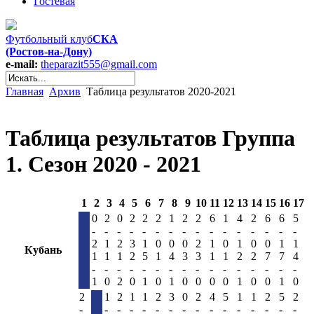
Гостевая
Футбольный клуб
СКА
(Ростов-на-Дону)
e-mail:
theparazit555@gmail.com
Главная
Архив
Таблица результатов 2020-2021
Таблица результатов Группа
1. Сезон 2020 - 2021
1
2
3
4
5
6
7
8
9
10
11
12
13
14
15
16
17
0
2
0
2
2
2
1
2
2
6
1
4
2
6
6
5
-
-
-
-
-
-
-
-
-
-
-
-
-
-
-
-
2
1
2
3
1
0
0
0
2
1
0
1
0
0
1
1
Кубань
1
1
1
2
5
1
4
3
3
1
1
2
2
7
7
4
-
-
-
-
-
-
-
-
-
-
-
-
-
-
-
-
1
0
2
0
1
0
1
0
0
0
0
1
0
0
1
0
2
1
2
1
1
2
3
0
2
4
5
1
1
2
5
2
-
-
-
-
-
-
-
-
-
-
-
-
-
-
-
-