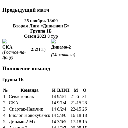
Предыдущий матч
25 ноября. 13:00
Вторая Лига «Дивизион Б»
Группа 1Б
Сезон 2023
8 тур
СКА
Динамо-2
2:2
(1:1)
(Ростов-на-
(Махачкала)
Дону)
Положение команд
Группа 1Б
№
Команда
И
В/Н/П
М
О
1
Севастополь
14
9/4/1
21-6
31
2
СКА
14
9/1/4
21-15
28
3
Спартак-Нальчик
14
8/2/4
22-15
26
4
Биолог-Новокубанск
14
5/3/6
16-18
18
5
Динамо-2 Мх
14
3/6/5
17-18
15
6
Алания-2
14
4/3/7
20-25
15