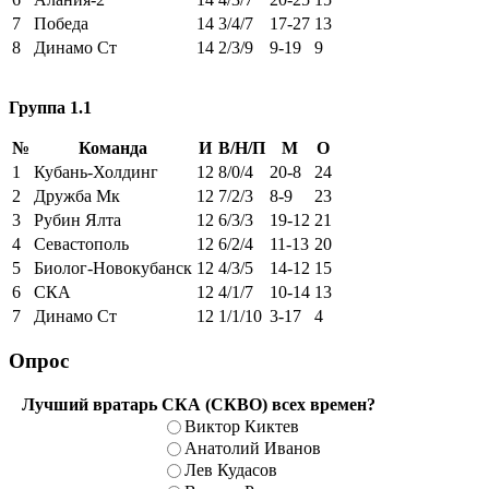
7
Победа
14
3/4/7
17-27
13
8
Динамо Ст
14
2/3/9
9-19
9
Группа 1.1
№
Команда
И
В/Н/П
М
О
1
Кубань-Холдинг
12
8/0/4
20-8
24
2
Дружба Мк
12
7/2/3
8-9
23
3
Рубин Ялта
12
6/3/3
19-12
21
4
Севастополь
12
6/2/4
11-13
20
5
Биолог-Новокубанск
12
4/3/5
14-12
15
6
СКА
12
4/1/7
10-14
13
7
Динамо Ст
12
1/1/10
3-17
4
Опрос
Лучший вратарь СКА (СКВО) всех времен?
Виктор Киктев
Анатолий Иванов
Лев Кудасов