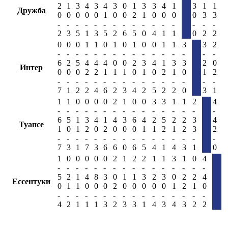
2
1
3
4
3
4
3
0
1
3
3
4
1
3
1
1
Дружба
0
0
0
0
0
1
0
0
2
1
0
0
0
0
3
3
-
-
-
-
-
-
-
-
-
-
-
-
-
-
-
-
2
3
5
1
3
5
2
6
5
0
4
1
1
0
2
2
0
0
0
1
1
0
1
0
1
0
0
1
1
3
3
2
-
-
-
-
-
-
-
-
-
-
-
-
-
-
-
-
6
2
5
4
4
4
0
0
2
3
4
1
3
3
2
0
Интер
0
0
0
2
2
1
1
1
0
1
0
2
1
0
1
2
-
-
-
-
-
-
-
-
-
-
-
-
-
-
-
-
7
1
2
2
4
6
2
3
4
2
5
2
2
0
3
1
1
1
0
0
0
0
2
1
0
0
3
3
1
1
2
4
-
-
-
-
-
-
-
-
-
-
-
-
-
-
-
-
6
5
1
3
4
1
4
3
6
4
2
5
2
2
3
4
Туапсе
1
0
1
2
0
2
0
0
0
1
1
2
1
2
3
2
-
-
-
-
-
-
-
-
-
-
-
-
-
-
-
-
7
3
1
7
3
6
6
0
6
5
4
1
4
3
1
0
1
0
0
0
0
0
2
1
2
2
1
1
3
1
0
4
-
-
-
-
-
-
-
-
-
-
-
-
-
-
-
-
5
2
1
4
8
3
0
1
1
3
2
3
0
2
2
4
Ессентуки
0
1
1
0
0
0
2
0
0
0
0
0
1
2
1
0
-
-
-
-
-
-
-
-
-
-
-
-
-
-
-
-
4
2
1
1
1
3
2
3
3
1
4
3
4
3
2
2