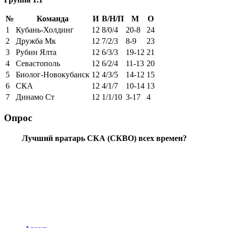
№
Команда
И
В/Н/П
М
О
1
Кубань-Холдинг
12
8/0/4
20-8
24
2
Дружба Мк
12
7/2/3
8-9
23
3
Рубин Ялта
12
6/3/3
19-12
21
4
Севастополь
12
6/2/4
11-13
20
5
Биолог-Новокубанск
12
4/3/5
14-12
15
6
СКА
12
4/1/7
10-14
13
7
Динамо Ст
12
1/1/10
3-17
4
Опрос
Лучший вратарь СКА (СКВО) всех времен?