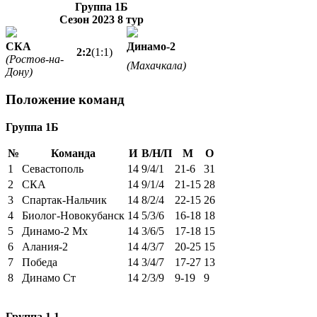
Группа 1Б
Сезон 2023
8 тур
СКА
Динамо-2
2:2
(1:1)
(Ростов-на-
(Махачкала)
Дону)
Положение команд
Группа 1Б
№
Команда
И
В/Н/П
М
О
1
Севастополь
14
9/4/1
21-6
31
2
СКА
14
9/1/4
21-15
28
3
Спартак-Нальчик
14
8/2/4
22-15
26
4
Биолог-Новокубанск
14
5/3/6
16-18
18
5
Динамо-2 Мх
14
3/6/5
17-18
15
6
Алания-2
14
4/3/7
20-25
15
7
Победа
14
3/4/7
17-27
13
8
Динамо Ст
14
2/3/9
9-19
9
Группа 1.1