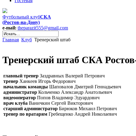
Гостевая
Футбольный клуб
СКА
(Ростов-на-Дону)
e-mail:
theparazit555@gmail.com
Главная
Клуб
Тренерский штаб
Тренерский штаб СКА Ростов
главный тренер
Заздравных Валерий Петрович
тренер
Ханкеев Игорь Федорович
начальник команды
Шаповалов Дмитрий Геннадьевич
администратор
Кольченко Александр Анатольевич
видеооператор
Попов Владимир Эдуардович
врач клуба
Ваничкин Сергей Викторович
старший администратор
Бирюков Михаил Петрович
тренер по вратарям
Гребещенко Андрей Николаевич