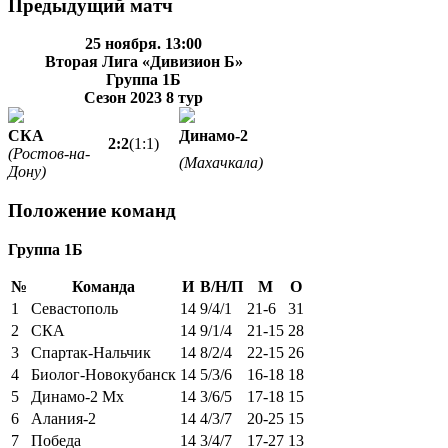
Предыдущий матч
25 ноября. 13:00
Вторая Лига «Дивизион Б»
Группа 1Б
Сезон 2023
8 тур
СКА
Динамо-2
2:2
(1:1)
(Ростов-на-
(Махачкала)
Дону)
Положение команд
Группа 1Б
№
Команда
И
В/Н/П
М
О
1
Севастополь
14
9/4/1
21-6
31
2
СКА
14
9/1/4
21-15
28
3
Спартак-Нальчик
14
8/2/4
22-15
26
4
Биолог-Новокубанск
14
5/3/6
16-18
18
5
Динамо-2 Мх
14
3/6/5
17-18
15
6
Алания-2
14
4/3/7
20-25
15
7
Победа
14
3/4/7
17-27
13