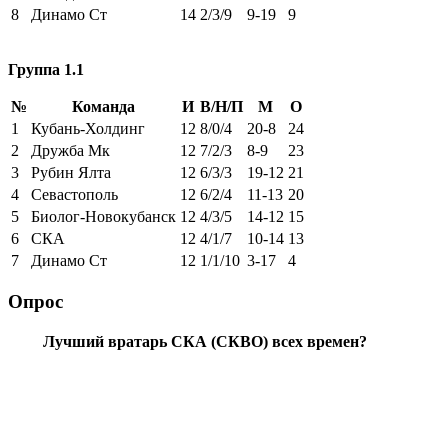
8
Динамо Ст
14
2/3/9
9-19
9
Группа 1.1
№
Команда
И
В/Н/П
М
О
1
Кубань-Холдинг
12
8/0/4
20-8
24
2
Дружба Мк
12
7/2/3
8-9
23
3
Рубин Ялта
12
6/3/3
19-12
21
4
Севастополь
12
6/2/4
11-13
20
5
Биолог-Новокубанск
12
4/3/5
14-12
15
6
СКА
12
4/1/7
10-14
13
7
Динамо Ст
12
1/1/10
3-17
4
Опрос
Лучший вратарь СКА (СКВО) всех времен?