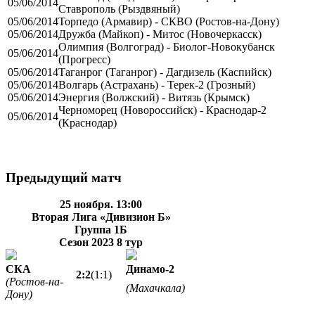
05/06/2014
Ставрополь (Рыздвяный)
05/06/2014
Торпедо (Армавир) - СКВО (Ростов-на-Дону)
05/06/2014
Дружба (Майкоп) - Митос (Новочеркасск)
Олимпия (Волгоград) - Биолог-Новокубанск
05/06/2014
(Прогресс)
05/06/2014
Таганрог (Таганрог) - Дагдизель (Каспийск)
05/06/2014
Волгарь (Астрахань) - Терек-2 (Грозный)
05/06/2014
Энергия (Волжский) - Витязь (Крымск)
Черноморец (Новороссийск) - Краснодар-2
05/06/2014
(Краснодар)
Предыдущий матч
25 ноября. 13:00
Вторая Лига «Дивизион Б»
Группа 1Б
Сезон 2023
8 тур
СКА
Динамо-2
2:2
(1:1)
(Ростов-на-
(Махачкала)
Дону)