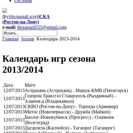
Гостевая
Футбольный клуб
СКА
(Ростов-на-Дону)
e-mail:
theparazit555@gmail.com
Главная
Архив
Календарь 2013-2014
Календарь игр сезона
2013/2014
Дата
Матч
12/07/2013
Астрахань (Астрахань) - Машук-КМВ (Пятигорск)
Газпром Трансгаз Ставрополь (Рыздвяный) -
12/07/2013
Алания-д (Владикавказ)
12/07/2013
СКВО (Ростов-на-Дону) - Торпедо (Армавир)
12/07/2013
Митос (Новочеркасск) - Дружба (Майкоп)
Биолог-Новокубанск (Прогресс) - Олимпия
12/07/2013
(Волгоград)
12/07/2013
Дагдизель (Каспийск) - Таганрог (Таганрог)