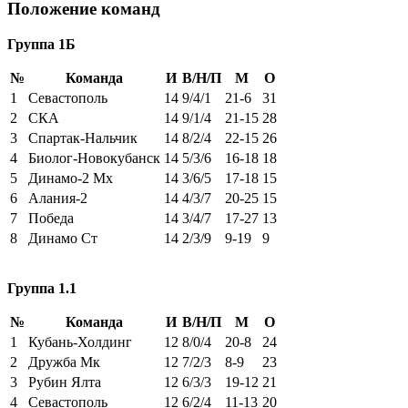
Положение команд
Группа 1Б
№
Команда
И
В/Н/П
М
О
1
Севастополь
14
9/4/1
21-6
31
2
СКА
14
9/1/4
21-15
28
3
Спартак-Нальчик
14
8/2/4
22-15
26
4
Биолог-Новокубанск
14
5/3/6
16-18
18
5
Динамо-2 Мх
14
3/6/5
17-18
15
6
Алания-2
14
4/3/7
20-25
15
7
Победа
14
3/4/7
17-27
13
8
Динамо Ст
14
2/3/9
9-19
9
Группа 1.1
№
Команда
И
В/Н/П
М
О
1
Кубань-Холдинг
12
8/0/4
20-8
24
2
Дружба Мк
12
7/2/3
8-9
23
3
Рубин Ялта
12
6/3/3
19-12
21
4
Севастополь
12
6/2/4
11-13
20