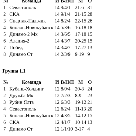
№
Команда
И
В/Н/П
М
О
1
Севастополь
14
9/4/1
21-6
31
2
СКА
14
9/1/4
21-15
28
3
Спартак-Нальчик
14
8/2/4
22-15
26
4
Биолог-Новокубанск
14
5/3/6
16-18
18
5
Динамо-2 Мх
14
3/6/5
17-18
15
6
Алания-2
14
4/3/7
20-25
15
7
Победа
14
3/4/7
17-27
13
8
Динамо Ст
14
2/3/9
9-19
9
Группа 1.1
№
Команда
И
В/Н/П
М
О
1
Кубань-Холдинг
12
8/0/4
20-8
24
2
Дружба Мк
12
7/2/3
8-9
23
3
Рубин Ялта
12
6/3/3
19-12
21
4
Севастополь
12
6/2/4
11-13
20
5
Биолог-Новокубанск
12
4/3/5
14-12
15
6
СКА
12
4/1/7
10-14
13
7
Динамо Ст
12
1/1/10
3-17
4