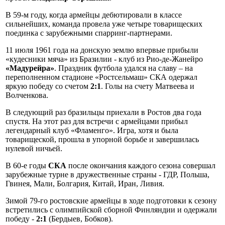
В 59-м году, когда армейцы дебютировали в классе
сильнейших, команда провела уже четыре товарищеских
поединка с зарубежными спарринг-партнерами.
11 июля 1961 года на донскую землю впервые прибыли
«кудесники мяча» из Бразилии - клуб из Рио-де-Жанейро
«Мадурейра»
. Праздник футбола удался на славу – на
переполненном стадионе «Ростсельмаш» СКА одержал
яркую победу со счетом
2:1
. Голы на счету Матвеева и
Волченкова.
В следующий раз бразильцы приехали в Ростов два года
спустя. На этот раз для встречи с армейцами прибыл
легендарный клуб «Фламенго». Игра, хотя и была
товарищеской, прошла в упорной борьбе и завершилась
нулевой ничьей.
В 60-е годы
СКА
после окончания каждого сезона совершал
зарубежные турне в дружественные страны - ГДР, Польша,
Гвинея, Мали, Болгария, Китай, Иран, Ливия.
Зимой 79-го ростовские армейцы в ходе подготовки к сезону
встретились с олимпийской сборной Финляндии и одержали
победу -
2:1
(Бердыев, Бобков).