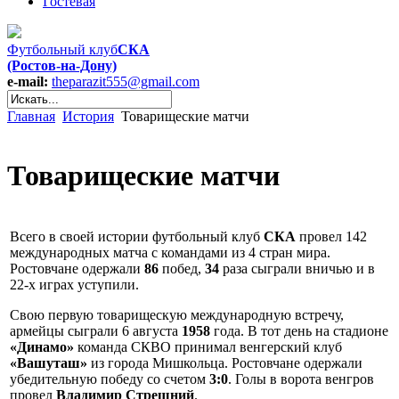
Гостевая
Футбольный клуб
СКА
(Ростов-на-Дону)
e-mail:
theparazit555@gmail.com
Главная
История
Товарищеские матчи
Товарищеские матчи
Всего в своей истории футбольный клуб
СКА
провел 142
международных матча с командами из 4 стран мира.
Ростовчане одержали
86
побед,
34
раза сыграли вничью и в
22-х играх уступили.
Свою первую товарищескую международную встречу,
армейцы сыграли 6 августа
1958
года. В тот день на стадионе
«Динамо»
команда СКВО принимал венгерский клуб
«Вашуташ»
из города Мишкольца. Ростовчане одержали
убедительную победу со счетом
3:0
. Голы в ворота венгров
провел
Владимир Стрешний
.