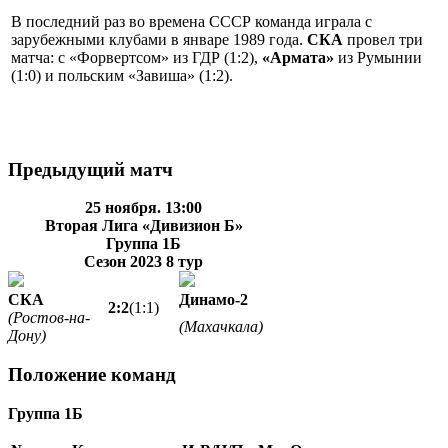
В последний раз во времена СССР команда играла с
зарубежными клубами в январе 1989 года.
СКА
провел три
матча: с «Форвертсом» из ГДР (1:2),
«Армата»
из Румынии
(1:0) и польским «Завиша» (1:2).
Предыдущий матч
25 ноября. 13:00
Вторая Лига «Дивизион Б»
Группа 1Б
Сезон 2023
8 тур
СКА
Динамо-2
2:2
(1:1)
(Ростов-на-
(Махачкала)
Дону)
Положение команд
Группа 1Б