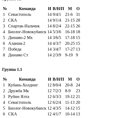
№
Команда
И
В/Н/П
М
О
1
Севастополь
14
9/4/1
21-6
31
2
СКА
14
9/1/4
21-15
28
3
Спартак-Нальчик
14
8/2/4
22-15
26
4
Биолог-Новокубанск
14
5/3/6
16-18
18
5
Динамо-2 Мх
14
3/6/5
17-18
15
6
Алания-2
14
4/3/7
20-25
15
7
Победа
14
3/4/7
17-27
13
8
Динамо Ст
14
2/3/9
9-19
9
Группа 1.1
№
Команда
И
В/Н/П
М
О
1
Кубань-Холдинг
12
8/0/4
20-8
24
2
Дружба Мк
12
7/2/3
8-9
23
3
Рубин Ялта
12
6/3/3
19-12
21
4
Севастополь
12
6/2/4
11-13
20
5
Биолог-Новокубанск
12
4/3/5
14-12
15
6
СКА
12
4/1/7
10-14
13