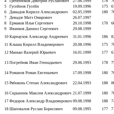
4
Гребенюков Дмитрий Русланович
27.06.1999
178
7
5
Гусейнов Гусейн
19.09.1996
175
6
6
Давыдов Кирилл Александрович
02.05.1999
180
7
7
Девадзе Матэ Омарович
26.07.1997
8
Ермаков Илья Сергеевич
20.10.1998
170
6
9
Иванков Даниил Сергеевич
29.08.1999
10
Карнаухов Александр Андреевич
31.01.1996
186
8
11
Клыша Кирилл Владимирович
20.08.1996
175
7
12
Манько Валерий Юрьевич
16.01.1999
177
6
13
Погребняк Иван Геннадьевич
29.06.1993
178
7
14
Романов Роман Евгеньевич
17.09.1998
180
7
15
Рябоконь Степан Александрович
22.04.1993
188
8
16
Скрынник Максим Александрович
21.07.1999
180
7
17
Федоров Александр Владимирович
09.08.1998
188
7
18
Шаповалов Руслан Борисович
09.08.1995
177
7