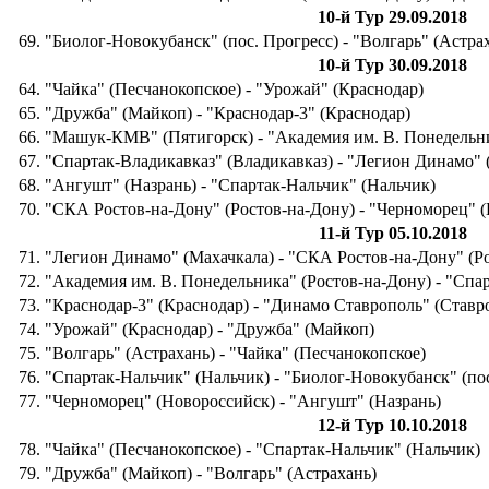
10-й Тур 29.09.2018
69. "Биолог-Новокубанск" (пос. Прогресс) - "Волгарь" (Астра
10-й Тур 30.09.2018
64. "Чайка" (Песчанокопское) - "Урожай" (Краснодар)
65. "Дружба" (Майкоп) - "Краснодар-3" (Краснодар)
66. "Машук-КМВ" (Пятигорск) - "Академия им. В. Понедельни
67. "Спартак-Владикавказ" (Владикавказ) - "Легион Динамо" 
68. "Ангушт" (Назрань) - "Спартак-Нальчик" (Нальчик)
70. "СКА Ростов-на-Дону" (Ростов-на-Дону) - "Черноморец" 
11-й Тур 05.10.2018
71. "Легион Динамо" (Махачкала) - "СКА Ростов-на-Дону" (Р
72. "Академия им. В. Понедельника" (Ростов-на-Дону) - "Спа
73. "Краснодар-3" (Краснодар) - "Динамо Ставрополь" (Ставр
74. "Урожай" (Краснодар) - "Дружба" (Майкоп)
75. "Волгарь" (Астрахань) - "Чайка" (Песчанокопское)
76. "Спартак-Нальчик" (Нальчик) - "Биолог-Новокубанск" (по
77. "Черноморец" (Новороссийск) - "Ангушт" (Назрань)
12-й Тур 10.10.2018
78. "Чайка" (Песчанокопское) - "Спартак-Нальчик" (Нальчик)
79. "Дружба" (Майкоп) - "Волгарь" (Астрахань)