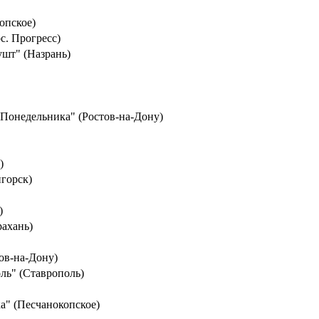
опское)
с. Прогресс)
ушт" (Назрань)
. Понедельника" (Ростов-на-Дону)
)
горск)
)
рахань)
ов-на-Дону)
ль" (Ставрополь)
ка" (Песчанокопское)