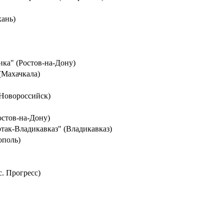
хань)
ка" (Ростов-на-Дону)
(Махачкала)
(Новороссийск)
остов-на-Дону)
ртак-Владикавказ" (Владикавказ)
ополь)
с. Прогресс)