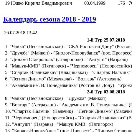
19
Юшко Кирилл Владимирович
03.04.1999
176
7
Календарь сезона 2018 - 2019
26.07.2018 13:42
1-й Тур 25.07.2018
1. "Чайка" (Песчанокопское) - "СКА Ростов-на-Дону" (Ростов
2. "Дружба" (Майкоп) - "Биолог-Новокубанск" (пос. Прогресс
3. "Динамо Ставрополь" (Ставрополь) - "Ангушт" (Назрань)
4. "Машук-КМВ" (Пятигорск) - "Черноморец" (Новороссийск)
5. "Спартак-Владикавказ" (Владикавказ) - "Спартак-Нальчик"
6. "Легион Динамо" (Махачкала) - "Волгарь" (Астрахань)
7. "Академия им. В. Понедельника" (Ростов-на-Дону) - "Урож
2-й Тур 03.08.2018
8. "Чайка" (Песчанокопское) - "Дружба" (Майкоп)
9. "Волгарь" (Астрахань) - "Академия им. В. Понедельника" (
10. "Спартак-Нальчик" (Нальчик) - "Легион Динамо" (Махачка
11. "Черноморец" (Новороссийск) - "Спартак-Владикавказ" (В
12. "Ангушт" (Назрань) - "Машук-КМВ" (Пятигорск)
13. "Биолог-Новокубанск" (пос. Прогресс) - "Динамо Ставроп