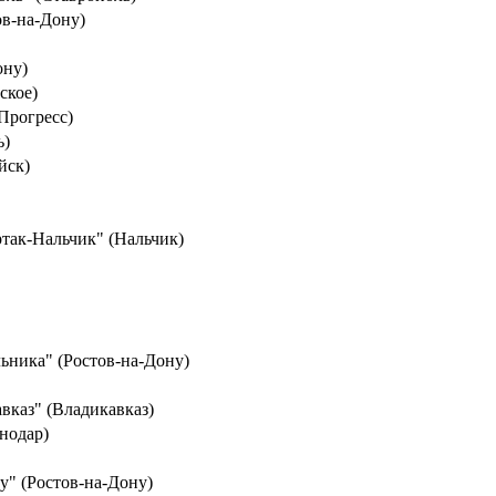
ов-на-Дону)
ону)
ское)
Прогресс)
ь)
йск)
ртак-Нальчик" (Нальчик)
льника" (Ростов-на-Дону)
авказ" (Владикавказ)
нодар)
у" (Ростов-на-Дону)