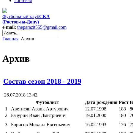
Гостевая
Футбольный клуб
СКА
(Ростов-на-Дону)
e-mail:
theparazit555@gmail.com
Главная
Архив
Архив
Состав сезон 2018 - 2019
26.07.2018 13:42
Футболист
Дата рождения
Рост
В
1
Аветисян Араик Артурович
12.07.1998
188
8
2
Бачурин Иван Дмитриевич
19.01.2000
180
7
3
Борисов Михаил Евгеньевич
16.02.1993
176
7