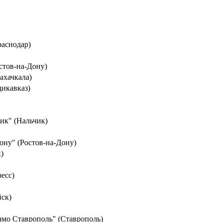
раснодар)
стов-на-Дону)
ахачкала)
дикавказ)
ик" (Нальчик)
ону" (Ростов-на-Дону)
)
есс)
йск)
амо Ставрополь" (Ставрополь)