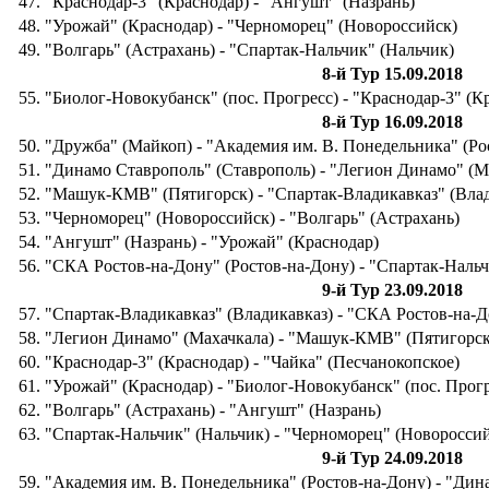
47. "Краснодар-3" (Краснодар) - "Ангушт" (Назрань)
48. "Урожай" (Краснодар) - "Черноморец" (Новороссийск)
49. "Волгарь" (Астрахань) - "Спартак-Нальчик" (Нальчик)
8-й Тур 15.09.2018
55. "Биолог-Новокубанск" (пос. Прогресс) - "Краснодар-3" (К
8-й Тур 16.09.2018
50. "Дружба" (Майкоп) - "Академия им. В. Понедельника" (Ро
51. "Динамо Ставрополь" (Ставрополь) - "Легион Динамо" (М
52. "Машук-КМВ" (Пятигорск) - "Спартак-Владикавказ" (Вла
53. "Черноморец" (Новороссийск) - "Волгарь" (Астрахань)
54. "Ангушт" (Назрань) - "Урожай" (Краснодар)
56. "СКА Ростов-на-Дону" (Ростов-на-Дону) - "Спартак-Нальч
9-й Тур 23.09.2018
57. "Спартак-Владикавказ" (Владикавказ) - "СКА Ростов-на-Д
58. "Легион Динамо" (Махачкала) - "Машук-КМВ" (Пятигорск
60. "Краснодар-3" (Краснодар) - "Чайка" (Песчанокопское)
61. "Урожай" (Краснодар) - "Биолог-Новокубанск" (пос. Прогр
62. "Волгарь" (Астрахань) - "Ангушт" (Назрань)
63. "Спартак-Нальчик" (Нальчик) - "Черноморец" (Новоросси
9-й Тур 24.09.2018
59. "Академия им. В. Понедельника" (Ростов-на-Дону) - "Дин